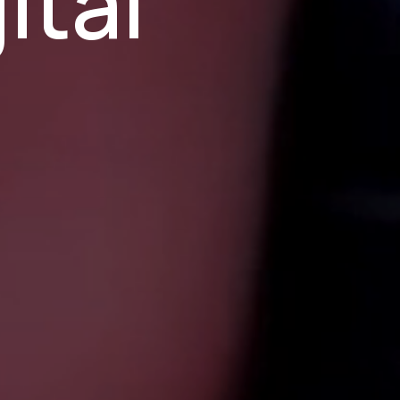
ital
s
s