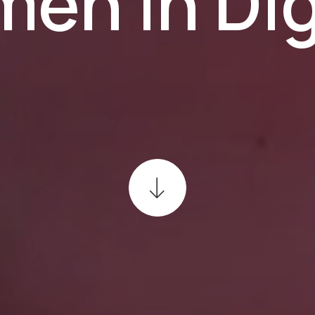
men
in
Dig
M
a
s
t
e
r
c
l
a