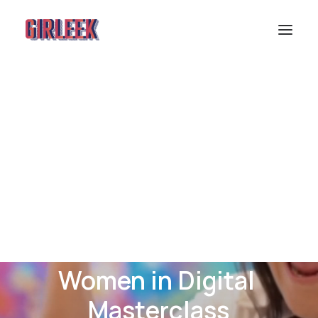
Women
in
Digital
M
a
s
t
e
r
c
l
a
s
s