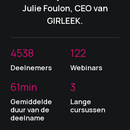
Julie Foulon, CEO van
GIRLEEK.
4538
122
Deelnemers
Webinars
61
min
3
Gemiddelde
Lange
duur van de
cursussen
deelname