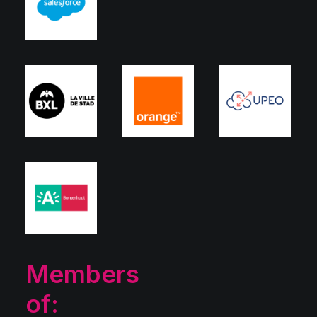
Members
of: