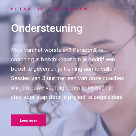
BETAALDE TRAININGEN
Ondersteuning
Moe van het worstelen? Persoonlijke
coaching is beschikbaar om je bedrijf een
boost te geven en je training aan te vullen.
Sessies van 3 uur met een van onze coaches
om je nieuwe vaardigheden te leren en je
stap voor stap door je project te begeleiden!
Lees meer